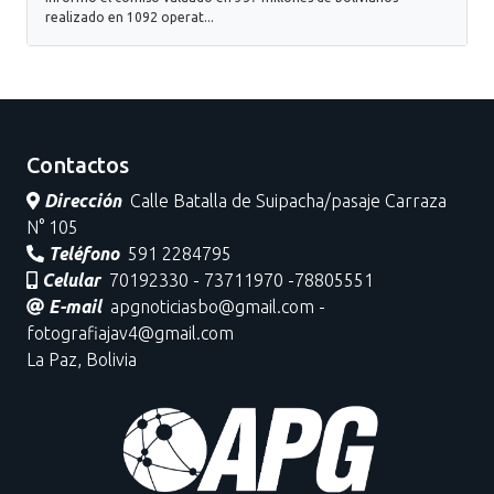
realizado en 1092 operat...
Contactos
Dirección
Calle Batalla de Suipacha/pasaje Carraza
N° 105
Teléfono
591 2284795
Celular
70192330 - 73711970 -78805551
E-mail
apgnoticiasbo@gmail.com -
fotografiajav4@gmail.com
La Paz, Bolivia