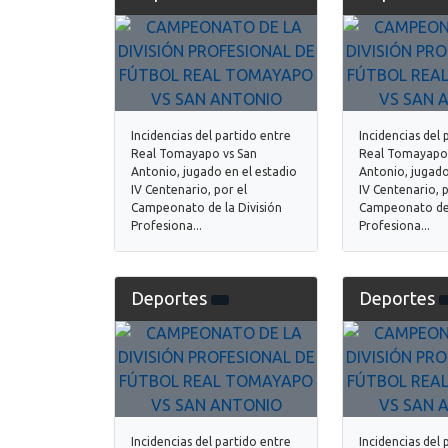
Incidencias del partido entre
Incidencias del 
Real Tomayapo vs San
Real Tomayapo 
Antonio, jugado en el estadio
Antonio, jugado
IV Centenario, por el
IV Centenario, p
Campeonato de la División
Campeonato de 
Profesiona...
Profesiona...
Deportes
Deportes
Incidencias del partido entre
Incidencias del 