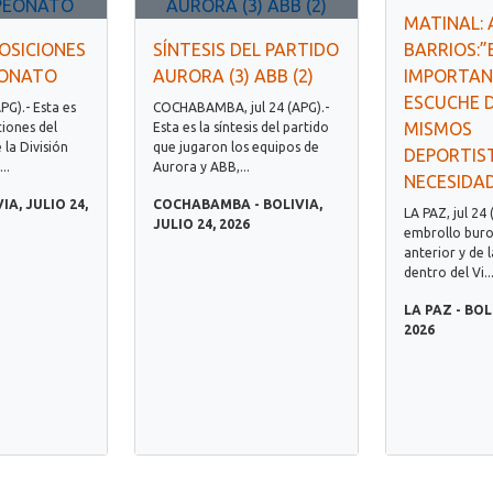
MATINAL: 
OSICIONES
SÍNTESIS DEL PARTIDO
BARRIOS:”
EONATO
AURORA (3) ABB (2)
IMPORTAN
ESCUCHE D
APG).- Esta es
COCHABAMBA, jul 24 (APG).-
MISMOS
ciones del
Esta es la síntesis del partido
la División
que jugaron los equipos de
DEPORTIS
..
Aurora y ABB,...
NECESIDA
IA, JULIO 24,
COCHABAMBA - BOLIVIA,
LA PAZ, jul 24 
JULIO 24, 2026
embrollo buro
anterior y de 
dentro del Vi..
LA PAZ - BOL
2026