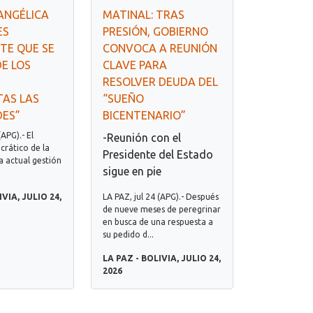
ANGÉLICA
MATINAL: TRAS
ES
PRESIÓN, GOBIERNO
TE QUE SE
CONVOCA A REUNIÓN
E LOS
CLAVE PARA
RESOLVER DEUDA DEL
TAS LAS
“SUEÑO
DES”
BICENTENARIO”
(APG).- El
-Reunión con el
crático de la
Presidente del Estado
la actual gestión
sigue en pie
.
IVIA, JULIO 24,
LA PAZ, jul 24 (APG).- Después
de nueve meses de peregrinar
en busca de una respuesta a
su pedido d...
LA PAZ - BOLIVIA, JULIO 24,
2026