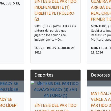
SÍNTESIS DEL PARTIDO
GUABIRÁ 
IA, JULIO 25,
INDEPENDIENTE (1)
ARRIBA D
ORIENTE PETROLERO
REAL ORUR
(2)
PRIMER T
SUCRE, jul 25 (APG).- Esta es la
MONTERO, jul 
síntesis del partido que
Guabirá se im
jugaron los equipos de
Real Oruro por
Independiente y Or...
Montero, asegu
SUCRE - BOLIVIA, JULIO 25,
MONTERO - B
2026
25, 2026
Deportes
Deportes
MATINAL:
ADY SE
VENCE A A
MO LÍDER
SÍNTESIS DEL PARTIDO
PARTIDO D