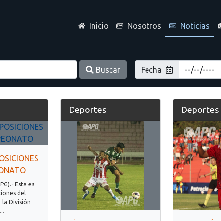
Inicio
Nosotros
Noticias
Buscar
Fecha
Deportes
Deportes
OSICIONES
EONATO
APG).- Esta es
ciones del
la División
..