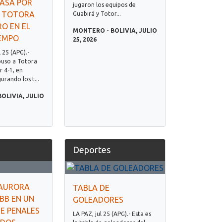
PASA POR
jugaron los equipos de
E TOTORA
Guabirá y Totor...
O EN EL
MONTERO - BOLIVIA, JULIO
IEMPO
25, 2026
25 (APG).-
puso a Totora
 4-1, en
rando los t...
OLIVIA, JULIO
Deportes
 AURORA
TABLA DE
BB EN UN
GOLEADORES
E PENALES
LA PAZ, jul 25 (APG).- Esta es