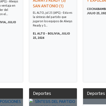
ALWAYS READY (3)
Y EXPULS
(APG).- Always
SAN ANTONIO (1)
 ventaja en
COCHABAMBA 
er del
EL ALTO, jul 25 (APG).- Esta es
JULIO 25, 20
 el...
la síntesis del partido que
jugaron los equipos de Alwsys
IVIA, JULIO
Ready y S...
EL ALTO - BOLIVIA, JULIO
25, 2026
Deportes
Deportes