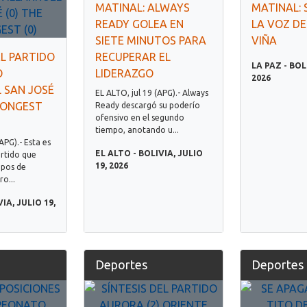
MATINAL: ALWAYS
MATINAL: 
READY GOLEA EN
LA VOZ DE
SIETE MINUTOS PARA
VIÑA
EL PARTIDO
RECUPERAR EL
LA PAZ - BOL
O
LIDERAZGO
2026
 SAN JOSÉ
EL ALTO, jul 19 (APG).- Always
RONGEST
Ready descargó su poderío
ofensivo en el segundo
tiempo, anotando u...
APG).- Esta es
EL ALTO - BOLIVIA, JULIO
partido que
19, 2026
ipos de
ro...
IA, JULIO 19,
Deportes
Deportes