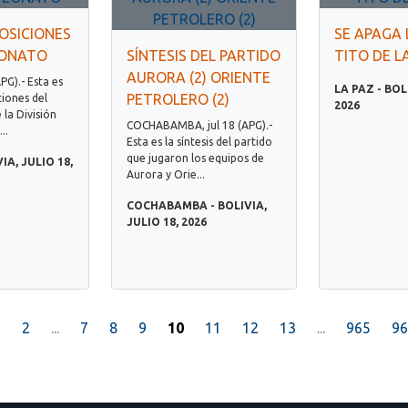
OSICIONES
SE APAGA 
EONATO
SÍNTESIS DEL PARTIDO
TITO DE L
AURORA (2) ORIENTE
APG).- Esta es
LA PAZ - BOL
PETROLERO (2)
ciones del
2026
la División
COCHABAMBA, jul 18 (APG).-
..
Esta es la síntesis del partido
que jugaron los equipos de
IA, JULIO 18,
Aurora y Orie...
COCHABAMBA - BOLIVIA,
JULIO 18, 2026
1
2
...
7
8
9
10
11
12
13
...
965
96