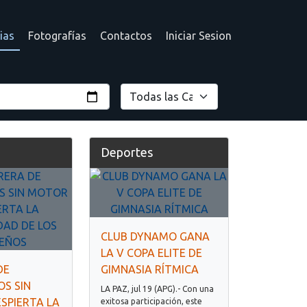
ias
Fotografías
Contactos
Iniciar Sesion
Deportes
CLUB DYNAMO GANA
LA V COPA ELITE DE
DE
GIMNASIA RÍTMICA
S SIN
LA PAZ, jul 19 (APG).- Con una
SPIERTA LA
exitosa participación, este