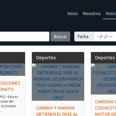
Inicio
Nosotros
Notic
Buscar
Fecha
Deportes
Deportes
OSICIONES
EONATO
APG).- Esta es
CARRERA 
ciones del
la División
GARIBAY Y MAMANI
COCHECITO
..
OBTIENEN EL PASE AL
MOTOR DE