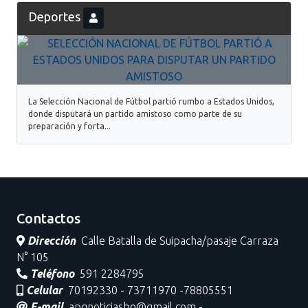
Deportes
La Selección Nacional de Fútbol partió rumbo a Estados Unidos,
donde disputará un partido amistoso como parte de su
preparación y forta...
Contactos
Dirección
Calle Batalla de Suipacha/pasaje Carraza
N° 105
Teléfono
591 2284795
Celular
70192330 - 73711970 -78805551
E-mail
apgnoticiasbo@gmail.com -