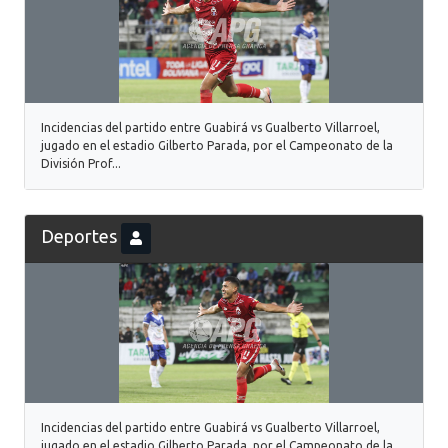
Incidencias del partido entre Guabirá vs Gualberto Villarroel,
jugado en el estadio Gilberto Parada, por el Campeonato de la
División Prof...
Deportes
Incidencias del partido entre Guabirá vs Gualberto Villarroel,
jugado en el estadio Gilberto Parada, por el Campeonato de la