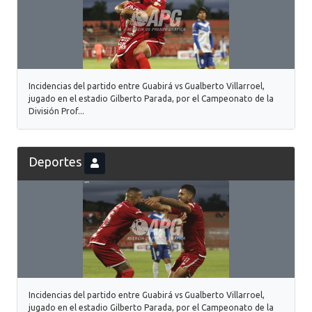
Incidencias del partido entre Guabirá vs Gualberto Villarroel,
jugado en el estadio Gilberto Parada, por el Campeonato de la
División Prof...
Deportes
Incidencias del partido entre Guabirá vs Gualberto Villarroel,
jugado en el estadio Gilberto Parada, por el Campeonato de la