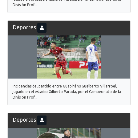
División Prof...
Deportes
Incidencias del partido entre Guabirá vs Gualberto Villarroel,
jugado en el estadio Gilberto Parada, por el Campeonato de la
División Prof...
Deportes