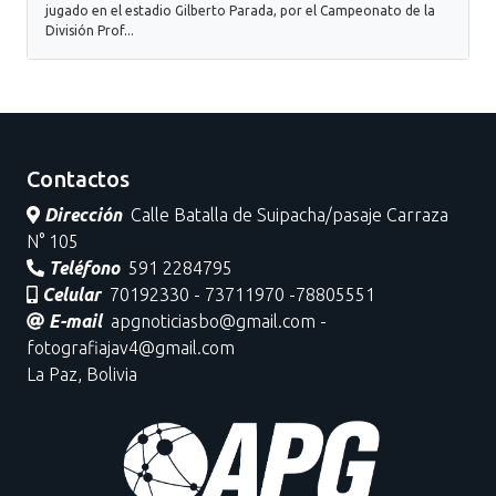
jugado en el estadio Gilberto Parada, por el Campeonato de la
División Prof...
Contactos
Dirección
Calle Batalla de Suipacha/pasaje Carraza
N° 105
Teléfono
591 2284795
Celular
70192330 - 73711970 -78805551
E-mail
apgnoticiasbo@gmail.com -
fotografiajav4@gmail.com
La Paz, Bolivia