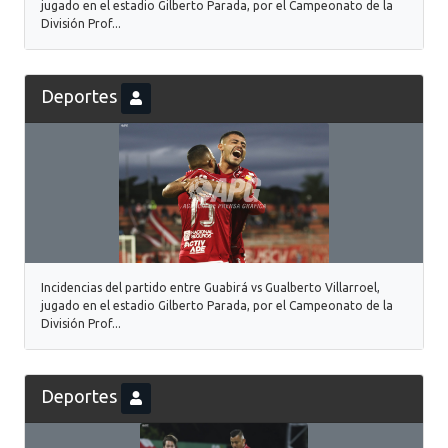
jugado en el estadio Gilberto Parada, por el Campeonato de la
División Prof...
Deportes
Incidencias del partido entre Guabirá vs Gualberto Villarroel,
jugado en el estadio Gilberto Parada, por el Campeonato de la
División Prof...
Deportes