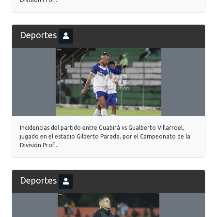
Deportes
Incidencias del partido entre Guabirá vs Gualberto Villarroel,
jugado en el estadio Gilberto Parada, por el Campeonato de la
División Prof...
Deportes