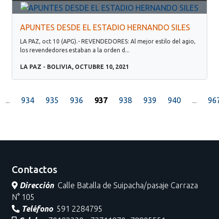
APUNTES DESDE EL ESTADIO HERNANDO SILES
LA PAZ, oct 10 (APG).- REVENDEDORES: Al mejor estilo del agio,
los revendedores estaban a la orden d...
LA PAZ - BOLIVIA, OCTUBRE 10, 2021
...
934
935
936
937
938
939
940
...
96
Contactos
Dirección
Calle Batalla de Suipacha/pasaje Carraza
N° 105
Teléfono
591 2284795