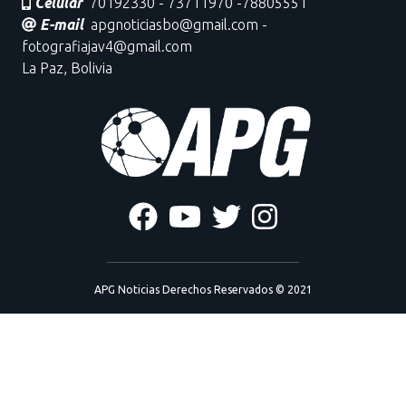
Celular
70192330 - 73711970 -78805551
E-mail
apgnoticiasbo@gmail.com -
fotografiajav4@gmail.com
La Paz, Bolivia
APG Noticias Derechos Reservados © 2021