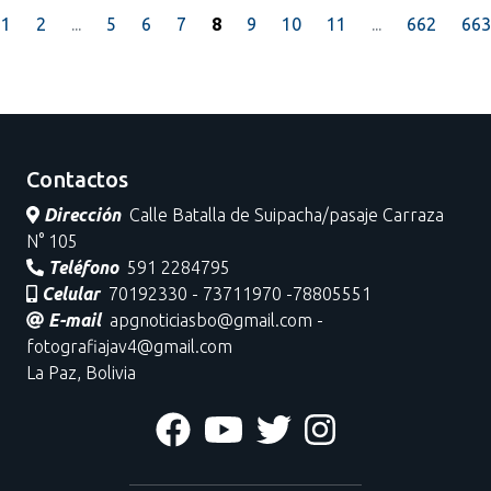
1
2
...
5
6
7
8
9
10
11
...
662
663
Contactos
Dirección
Calle Batalla de Suipacha/pasaje Carraza
N° 105
Teléfono
591 2284795
Celular
70192330 - 73711970 -78805551
E-mail
apgnoticiasbo@gmail.com -
fotografiajav4@gmail.com
La Paz, Bolivia