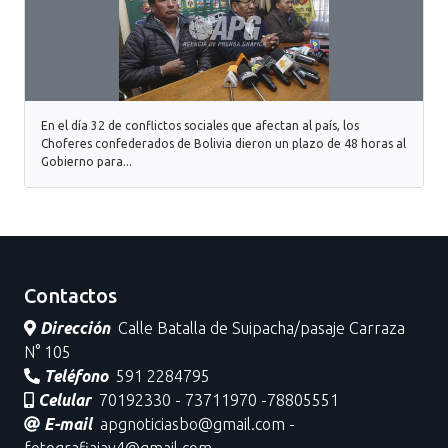
En el día 32 de conflictos sociales que afectan al país, los
Choferes confederados de Bolivia dieron un plazo de 48 horas al
Gobierno para...
Contactos
Dirección
Calle Batalla de Suipacha/pasaje Carraza
N° 105
Teléfono
591 2284795
Celular
70192330 - 73711970 -78805551
E-mail
apgnoticiasbo@gmail.com -