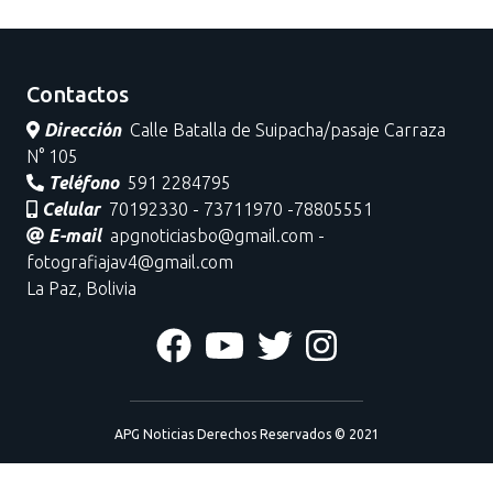
Contactos
Dirección
Calle Batalla de Suipacha/pasaje Carraza
N° 105
Teléfono
591 2284795
Celular
70192330 - 73711970 -78805551
E-mail
apgnoticiasbo@gmail.com -
fotografiajav4@gmail.com
La Paz, Bolivia
APG Noticias Derechos Reservados © 2021