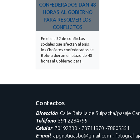
En el día 32 de conflictos
sociales que afectan al país,
los Choferes confederados de
Bolivia dieron un plazo de 48
horas al Gobierno para...
Contactos
Dirección
Calle Batalla de Suipacha/pasaje Ca
Teléfono
591 2284795
Celular
70192330 - 73711970 -78805551
E-mail
apgnoticiasbo@gmail.com - fotografia